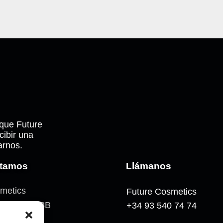
 que Future
cibir una
arnos.
stamos
Llámanos
metics
Future Cosmetics
n Mateu, 33B
+34 93 540 74 74
à