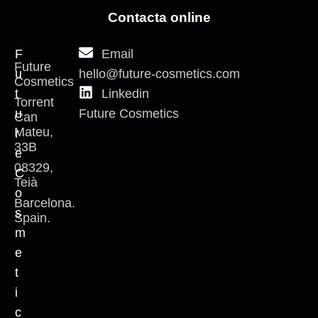
Dónde
Llámanos
Contacta online
estamos
F
Email
Future
u
hello@future-cosmetics.com
Cosmetics
t
Linkedin
Torrent
u
Future Cosmetics
Can
Mateu,
r
33B
e
08329,
C
Teià
o
Barcelona.
s
Spain.
m
e
t
i
c