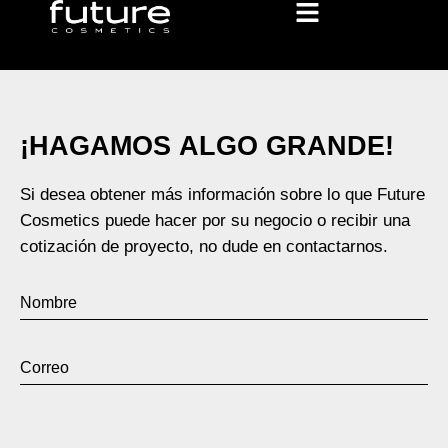
¡
H
A
G
A
M
O
S
A
L
G
O
G
R
A
N
D
E
!
Si desea obtener más información sobre lo que Future
Cosmetics puede hacer por su negocio o recibir una
cotización de proyecto, no dude en contactarnos.