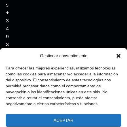
s
+
3
4
9
3
5
Gestionar consentimiento
4
0
Para ofrecer las mejores experiencias, utilizamos tecnologías
como las cookies para almacenar y/o acceder a la información
7
del dispositivo. El consentimiento de estas tecnologías nos
4
permitirá procesar datos como el comportamiento de
7
navegación o las identificaciones únicas en este sitio. No
consentir o retirar el consentimiento, puede afectar
6
negativamente a ciertas características y funciones.
ACEPTAR
Copyright © 2026, All rights reserved.
|